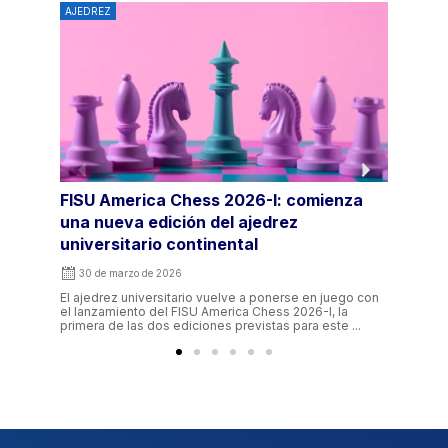
AJEDREZ
AJEDR
za
Abiertas las inscripciones para el FISU
Día 
America Chess 2025
19 d
20 de agosto de 2025
La ron
grupos,
FISU America anuncia la apertura de inscripciones para
evento
una nueva edición del FISU America Chess, el torneo
go con
continental de ajedrez universitario que reúne a
estudiantes-atletas ...
...