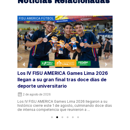
Noticias Relacionadas
FISU AMERICA FÚTBOL
FISU 
Los IV FISU AMERICA Games Lima 2026
El f
llegan a su gran final tras doce días de
IV F
deporte universitario
prep
2 de agosto de 2026
1 de
 su fin
Los IV FISU AMERICA Games Lima 2026 llegaron a su
La pen
y
histórico cierre este 1 de agosto, culminando doce días
AMERIC
de intensa competencia que reunieron a ...
defini