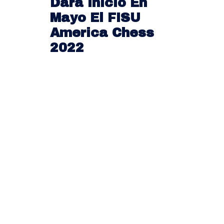
Dará Inicio En
Mayo El FISU
America Chess
2022
FIS
U