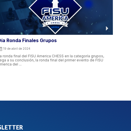
ía Ronda Finales Individual
Terce
18 de abril de 2024
17 d
a ronda final del FISU America CHESS en la categoria individual,
En la 
sta en su conclusion, la ronda final del primer evento de FISU
continu
merica está ...
tercera
LETTER