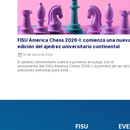
nueva
Abiertas las inscripciones para el FISU America
Chess 2025
20 de agosto de 2025
FISU America anuncia la apertura de inscripciones para una nueva
as dos
edición del FISU America Chess, el torneo continental de ajedrez
universitario que reúne a estudiantes-atletas ...
FISU
EV