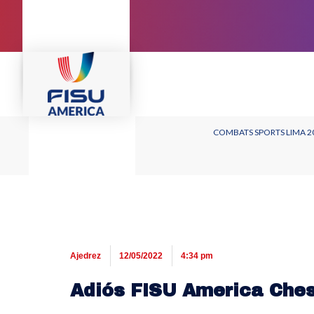
COMBATS SPORTS LIMA 2
Ajedrez
12/05/2022
4:34 pm
Adiós FISU America Che