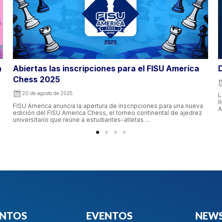
Día Ronda Finales Grupos
D
19 de abril de 2024
La ronda final del FISU America CHESS en la categoría grupos,
L
llega a su conclusión, la ronda final del primer evento de FISU
e
America del ...
A
ENTOS
EVENTOS
NEWS